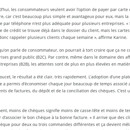
’hui, les consommateurs veulent avoir l’option de payer par carte 
re, car c’est beaucoup plus simple et avantageux pour eux, mais la
te par téléphone n’est plus adéquate pour plusieurs entreprises. 
e de crédit se trouve déjà dans le dossier du client, mais les cart
 donc rappeler plusieurs clients chaque semaine », affirme Karine.
squ’on parle de consommateur, on pourrait à tort croire que ça ne 
rises grand public (B2C). Par contre, même dans le domaine des af
treprises (B2B), les attentes sont de plus en plus élevées en matièr
ucet, le résultat a été clair, très rapidement. L’adoption d’une pl
ne a permis d’économiser chaque jour beaucoup de temps associé 
nts de factures, du dépôt et de la conciliation des chèques. C’est
ent, moins de chèques signifie moins de casse-tête et moins de tem
 d’associer le bon chèque à la bonne facture. « Il arrive que des c
hèque pour deux ou trois commandes différentes et ça devient mêl