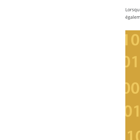
Lorsque
égalem