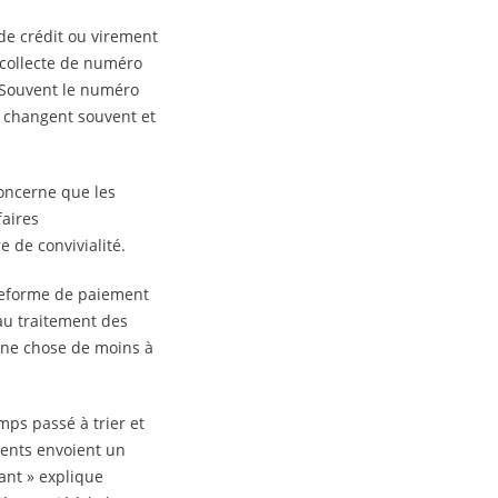
de crédit ou virement
 collecte de numéro
« Souvent le numéro
es changent souvent et
concerne que les
faires
e de convivialité.
ateforme de paiement
au traitement des
 une chose de moins à
ps passé à trier et
lients envoient un
ant » explique