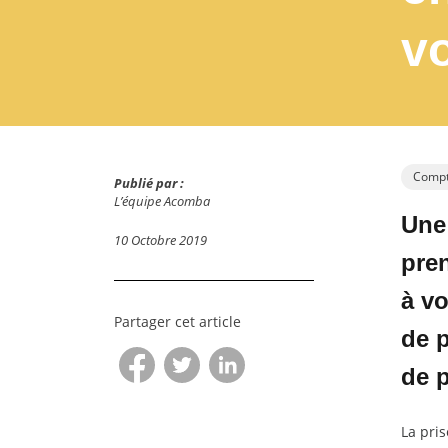
vo
Compta
Publié par :
L’équipe Acomba
Une 
10 Octobre 2019
pren
à vo
Partager cet article
de p
de p
La pris