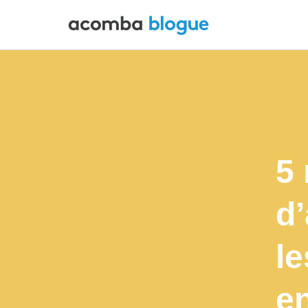
5 
d
l
en