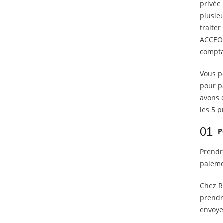
privée
plusieu
traite
ACCEO 
comptab
Vous p
pour p
avons 
les 5 p
01
P
Prendre
paieme
Chez R
prendre
envoyer