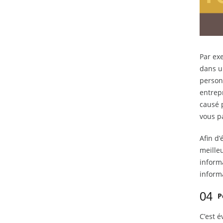
Par ex
dans u
personn
entrepr
causé p
vous p
Afin d’
meilleu
informa
inform
04
P
C’est é