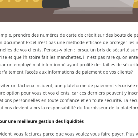
emple, prendre des numéros de carte de crédit sur des bouts de pap
n document Excel n’est pas une méthode efficace de protéger les 
elles de vos clients. Pensez-y bien : lorsqu’un bris de sécurité su
ise et que l’histoire fait les manchettes, il n’est pas rare qu’on ent
ar un employé mal intentionné ayant profité des failles de sécurit
arfaitement l’accès aux informations de paiement de vos clients?
éviter un fâcheux incident, une plateforme de paiement sécurisée e
re option pour vous et vos clients, car ces derniers peuvent y inscr
tions personnelles en toute confiance et en toute sécurité. La sécu
ations devient alors la responsabilité du fournisseur de la platef
our une meilleure gestion des liquidités
vident, vous facturez parce que vous voulez vous faire payer. Plus v