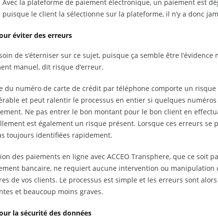
. Avec la plateforme de paiement électronique, un paiement est déj
 puisque le client la sélectionne sur la plateforme, il n’y a donc ja
our éviter des erreurs
oin de s’éterniser sur ce sujet, puisque ça semble être l’évidence 
ent manuel, dit risque d’erreur.
se du numéro de carte de crédit par téléphone comporte un risque 
rable et peut ralentir le processus en entier si quelques numéros 
tement. Ne pas entrer le bon montant pour le bon client en effectu
lement est également un risque présent. Lorsque ces erreurs se pr
s toujours identifiées rapidement.
tion des paiements en ligne avec ACCEO Transphere, que ce soit par
rement bancaire, ne requiert aucune intervention ou manipulation 
es de vos clients. Le processus est simple et les erreurs sont alo
ntes et beaucoup moins graves.
our la sécurité des données