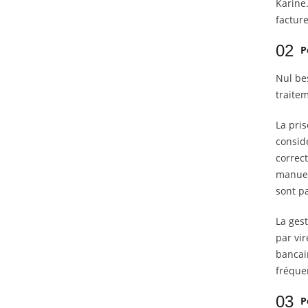
Karine
facture
02
P
Nul bes
traitem
La pri
considé
correc
manuel
sont pa
La ges
par vi
bancair
fréque
03
P