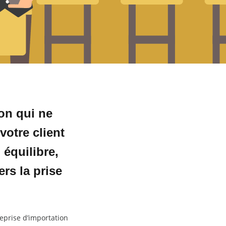
ion qui ne
votre client
 équilibre,
rs la prise
reprise d’importation