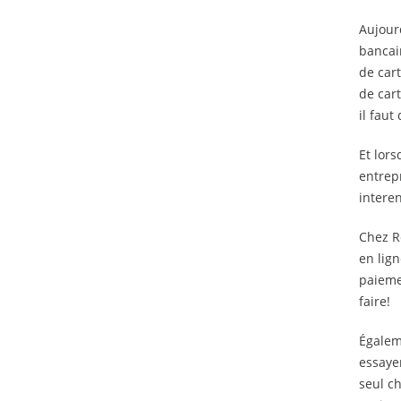
Aujourd
bancai
de car
de cart
il faut
Et lor
entrep
interen
Chez Ro
en lig
paieme
faire!
Égalem
essayer
seul c