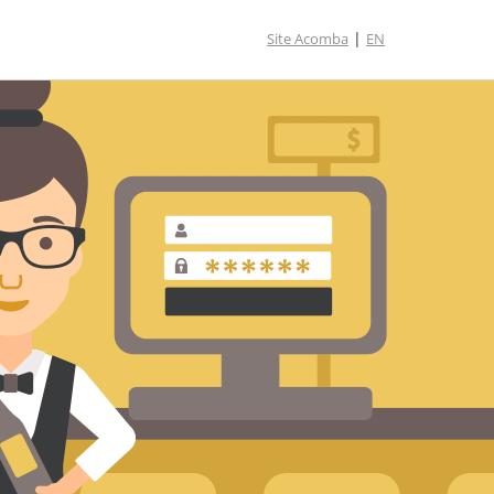
|
Site Acomba
EN