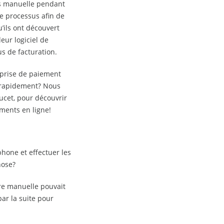
ts manuelle pendant
le processus afin de
’ils ont découvert
ur logiciel de
us de facturation.
 prise de paiement
s rapidement? Nous
cet, pour découvrir
ements en ligne!
hone et effectuer les
hose?
re manuelle pouvait
par la suite pour