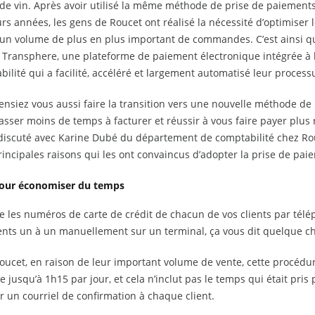
 de vin. Après avoir utilisé la même méthode de prise de paiemen
rs années, les gens de Roucet ont réalisé la nécessité d’optimiser 
r un volume de plus en plus important de commandes. C’est ainsi qu
Transphere, une plateforme de paiement électronique intégrée à le
ilité qui a facilité, accéléré et largement automatisé leur process
ensiez vous aussi faire la transition vers une nouvelle méthode de
asser moins de temps à facturer et réussir à vous faire payer plu
discuté avec Karine Dubé du département de comptabilité chez Rou
rincipales raisons qui les ont convaincus d’adopter la prise de pai
our économiser du temps
 les numéros de carte de crédit de chacun de vos clients par télép
nts un à un manuellement sur un terminal, ça vous dit quelque c
oucet, en raison de leur important volume de vente, cette procédu
 jusqu’à 1h15 par jour, et cela n’inclut pas le temps qui était pris 
 un courriel de confirmation à chaque client.