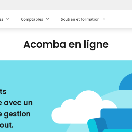
es
Comptables
Soutien et formation
Acomba en ligne
ts
se avec un
e gestion
out.