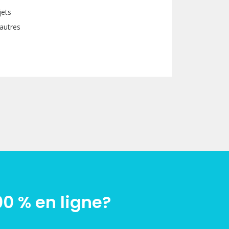
jets
 autres
00 % en ligne?