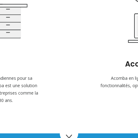
Aco
adiennes pour sa
Acomba en li
ba est une solution
fonctionnalités, op
ntreprises comme la
30 ans.