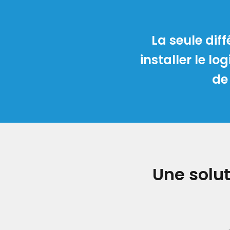
La seule dif
installer le lo
de
Une solut