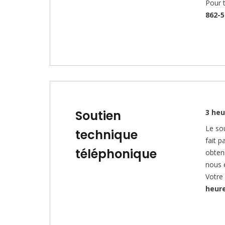
Pour 
862-5
Soutien
3 heu
Le so
technique
fait p
téléphonique
obteni
nous 
Votre
heur