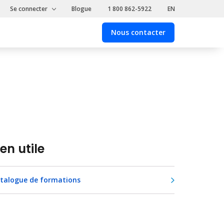
Se connecter
Blogue
1 800 862-5922
EN
Nous contacter
Nous
contacter
ien utile
talogue de formations