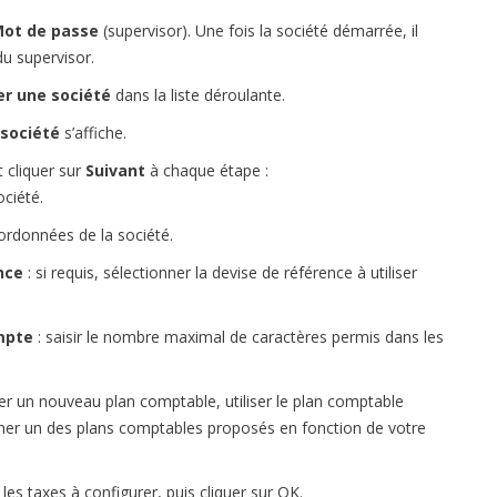
ot de passe
(supervisor). Une fois la société démarrée, il
u supervisor.
r une société
dans la liste déroulante.
a société
s’affiche.
 cliquer sur
Suivant
à chaque étape :
ociété.
oordonnées de la société.
nce
: si requis, sélectionner la devise de référence à utiliser
mpte
: saisir le nombre maximal de caractères permis dans les
er un nouveau plan comptable, utiliser le plan comptable
nner un des plans comptables proposés en fonction de votre
 les taxes à configurer, puis cliquer sur OK.