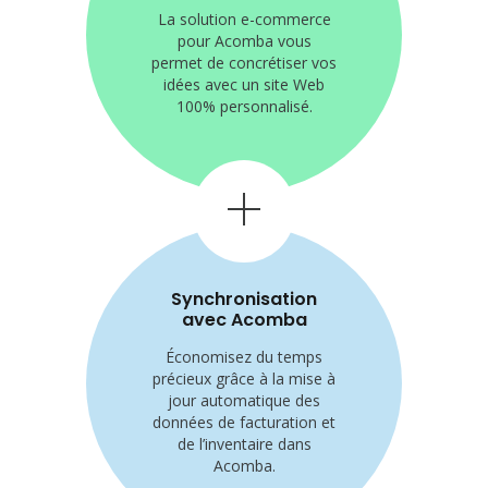
La solution e-commerce
pour
Acomba vous
permet de
concrétiser vos
idées avec un
site Web
100% personnalisé.
Synchronisation
avec Acomba
Économisez du temps
précieux
grâce à la mise à
jour
automatique des
données de
facturation et
de l’inventaire
dans
Acomba.