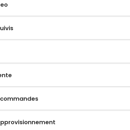
neo
uivis
ente
de commandes
l’approvisionnement