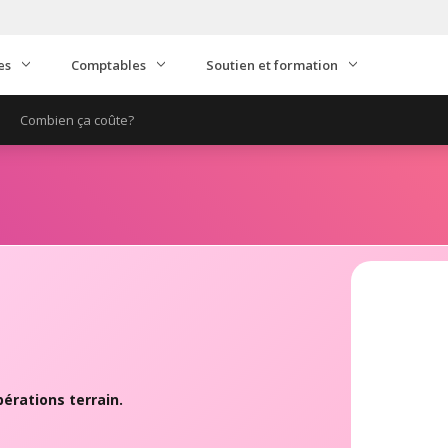
es
Comptables
Soutien et formation
Combien ça coûte?
érations terrain.