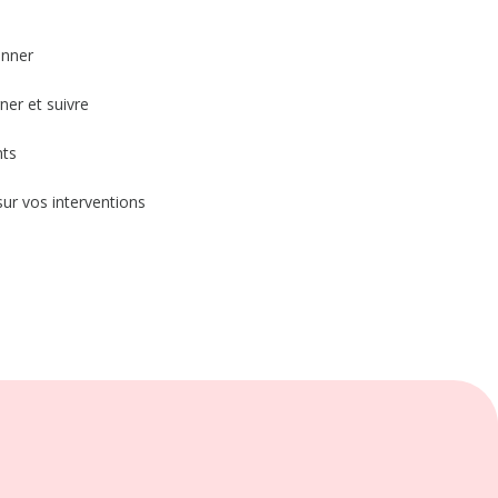
onner
ner et suivre
nts
sur vos interventions