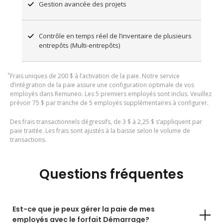
Gestion avancée des projets
Contrôle en temps réel de l’inventaire de plusieurs
entrepôts (Multi-entrepôts)
*
Frais uniques de 200 $ à l’activation de la paie. Notre service
d’intégration de la paie assure une configuration optimale de vos
employés dans Remuneo. Les 5 premiers employés sont inclus. Veuillez
prévoir 75 $ par tranche de 5 employés supplémentaires à configurer.
Des frais transactionnels dégressifs, de 3 $ à 2,25 $ s’appliquent par
paie traitée. Les frais sont ajustés à la baisse selon le volume de
transactions.
Questions fréquentes
Est-ce que je peux gérer la paie de mes
employés avec le forfait Démarrage?